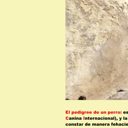
El pedigree de un perro:
es
C
anina
I
nternacional), y l
constar de manera fehacie