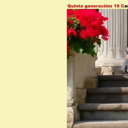
Quinta generación
:
19
C
a