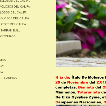
MOLOSOS DEL CALIFA.
MOLOSOS DEL CALIFA.
OLOSOS DEL CALIFA
MOLOSOS DEL CALIFA
LOSOS DEL CALIFA
 TARRAN BULL
S TOUROS.
OMOS
025
24
Hija de
: Ítalo De Molosos 
ES CANINAS.
20
de
Noviembre
del
2.01
completas.
Bisnieta
del
C
Minimolos.
Tataranieta
de
De Elka Gyvybes Zyme, etc
C
ampeones Nacionales,