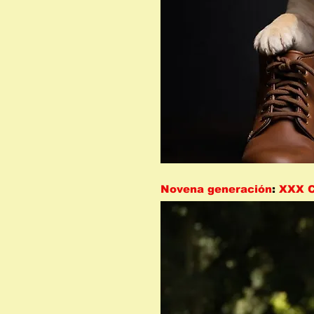
Novena generación
:
XXX