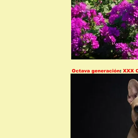
Octava generación
:
XXX