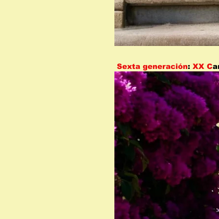
Sexta generación
:
XX
C
a