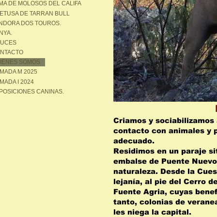
MA DE MOLOSOS DEL CALIFA
ETUSA DE TARRAN BULL
NDORA DOS TOUROS.
NYA.
UCES
NTACTO
IENES SOMOS
MADA M 2025
MADA I 2024
POSICIONES CANINAS.
Criamos y sociabilizamos 
contacto con animales y 
adecuado.
Residimos en un paraje si
embalse de Puente Nuevo,
naturaleza. Desde la Cues
lejanía, al pie del Cerro 
Fuente Agria, cuyas bene
tanto, colonias de verane
les niega la capital.